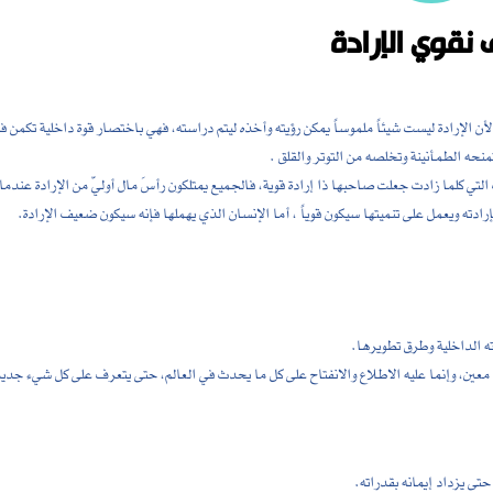
نقوي الإرادة
 الإرادة ليست شيئاً ملموساً يمكن رؤيته وأخذه ليتم دراسته، فهي باختصار قوة داخلية تكمن ف
نحه الطمأنينة وتخلصه من التوتر والقلق .
تي كلما زادت جعلت صاحبها ذا إرادة قوية، فالجميع يمتلكون رأسَ مال أوليّ من الإرادة عندما
ادته ويعمل على تنميتها سيكون قوياً ، أما الإنسان الذي يهملها فإنه سيكون ضعيف الإرادة.
ه الداخلية وطرق تطويرها.
معين، وإنما عليه الاطلاع والانفتاح على كل ما يحدث في العالم، حتى يتعرف على كل شيء جدي
تى يزداد إيمانه بقدراته.