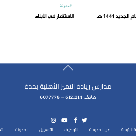
المدونة
لجديد 1444 هـ
الاستثمار في الأبناء
مدارس ريادة التميز الأهلية بجدة
هاتف 6121214 – 6077778
 الرئيسة
عن المدرسة
التوظيف
التسجيل
المدونة
ات