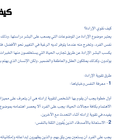
كيف 
كيف نقوي الإرادة؟
يعتبر موضوع الإرادة من الموضوعات التي يصعب على البشر دراستها، وذلك لأن
نفس الفرد، وتخرج منه عندما يتوفر لديه الرغبة في التغيير نحو الأفضل، فتم
يكسب البشر الإرادة عن طريق تجارب الحياة التي يستخلصون منها الخبرات ال
يولدون، وكذلك يمتلكون العقل والعاطفة والضمير، ولكن الإنسان الذي يهتم بإر
طرق تقوية الإرادة:
1- معرفة النفس وخباياها:
أول خطوة يجب أن يقوم بها الشخص لتقوية إرادته هي أن يتعرف على مميزات
الاهتمام بكافة مجالات الحياة: يجب على الفرد ألا يحصر اهتمامه بموضوع 
يفيده في تقوية إرادته أثناء التحدث مع الاَخرين.
2- الاستعانة بالأصدقاء الذين يُقوون الثقة بالنفس:
يجب على الفرد أن يستعين بمن يثق بهم، والذين يظهرون إبداعاته وإمكانياته ح