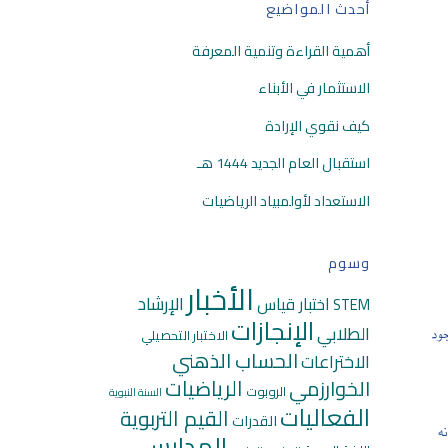
أحدث المواضيع
أهمية القراءة وتنمية المعرفة
الاستثمار في الأبناء
كيف نقوي الإرادة
استقبال العام الجديد 1444 هـ
الاستعداد لأولمبياد الرياضيات
وسوم
الأخبار
الإرشاد
اختبار قياس
STEM
الإنجازات
جود
الطلابي
الاختبار التحصيلي
الحساب الذهني
الاختراعات
الرياضيات
الخوارزمي
الروبوت
السنة النبوية
الفعاليات
القيم التربوية
القدرات
ه
المدارس